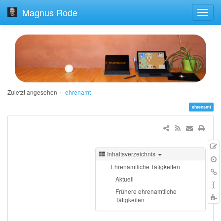
Magnus Rode
Zuletzt angesehen
ehrenamt
ehrenamt
Inhaltsverzeichnis
Q
Ä
Ehrenamtliche Tätigkeiten
V
L
Aktuell
h
S
Frühere ehrenamtliche
Tätigkeiten
t