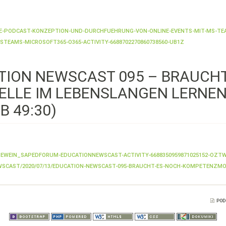
CE-PODCAST-KONZEPTION-UND-DURCHFUEHRUNG-VON-ONLINE-EVENTS-MIT-MS-TE
TEAMS-MICROSOFT365-O365-ACTIVITY-6688702270860738560-UB1Z
ION NEWSCAST 095 – BRAUCHT
LE IM LEBENSLANGEN LERNEN
B 49:30)
EWEIN_SAPEDFORUM-EDUCATIONNEWSCAST-ACTIVITY-6688350959871025152-OZT
WSCAST/2020/07/13/EDUCATION-NEWSCAST-095-BRAUCHT-ES-NOCH-KOMPETENZMOD
POD