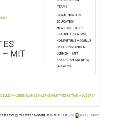
MIT MICROSOFT
TEAMS
ERWÄHNUNG IM
AMS/
EDUCATION
NEWSCAST 095 –
BRAUCHT ES NOCH
 ES
KOMPETENZMODELLE
IM LEBENSLANGEN
 – MIT
LERNEN – MIT
SEBASTIAN KOLBERG
(AB 49:30)
W
ELLE-IM-LEBENSLANGEN-LERNEN-MIT-SEBASTIAN-KOLBERG/
CASTS.TXT
ZULETZT GEÄNDERT:
2021/08/31 14:09
VON
MAGNUSRODE