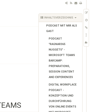
ZEIGE
INHALTSVERZEICHNIS
QUELLTEXT
ÄLTERE
VERSIONEN
PODCAST MIT MIR ALS
LINKS
GAST
HIERHER
SEITE
PODCAST
UMBENENNEN
COPY
"RAGNAR365
THIS
NUGGETS" -
PAGE
MICROSOFT TEAMS
BARCAMP:
PREPARATIONS,
SESSION CONTENT
AND EXPERIENCES
DIGITAL WORKPLACE
PODCAST -
KONZEPTION UND
DURCHFÜHRUNG
TEAMS
VON ONLINE EVENTS