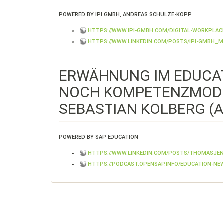
POWERED BY IPI GMBH, ANDREAS SCHULZE-KOPP
HTTPS://WWW.IPI-GMBH.COM/DIGITAL-WORKPLA
HTTPS://WWW.LINKEDIN.COM/POSTS/IPI-GMBH_MS
ERWÄHNUNG IM EDUCAT
NOCH KOMPETENZMODEL
SEBASTIAN KOLBERG (A
POWERED BY SAP EDUCATION
HTTPS://WWW.LINKEDIN.COM/POSTS/THOMASJEN
HTTPS://PODCAST.OPENSAP.INFO/EDUCATION-NE