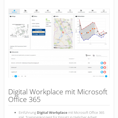
Brandschutz“
Digital Workplace mit Microsoft
Office 365
Einführung
Digital Workplace
mit Microsoft Office 365
inkl. Trainingskonzept für Einsatz in täglicher Arbeit