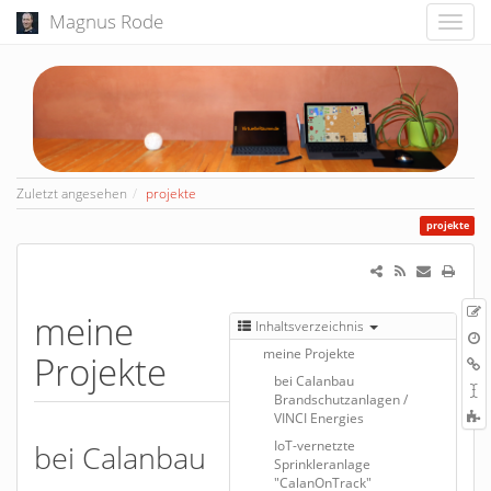
Magnus Rode
Zuletzt angesehen
projekte
projekte
Z
meine
Inhaltsverzeichnis
Q
Ä
meine Projekte
V
Projekte
L
bei Calanbau
h
S
Brandschutzanlagen /
u
C
VINCI Energies
t
IoT-vernetzte
bei Calanbau
p
Sprinkleranlage
"CalanOnTrack"