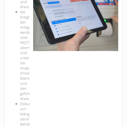
und
Wartungen
die
Ereignisse
der
Anlagen
werden
über
MQTT
übermittelt
und
unterstützen
bei
Analyse
(Predictive
Maintenance)
und
den
geführten
Wartungen
Dokumentation
von
Mängeln,
deren
Behebung