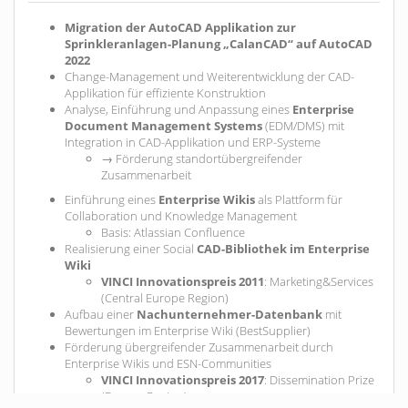
Migration der AutoCAD Applikation zur
Sprinkleranlagen-Planung „CalanCAD“ auf AutoCAD
2022
Change-Management und Weiterentwicklung der CAD-
Applikation für effiziente Konstruktion
Analyse, Einführung und Anpassung eines
Enterprise
Document Management Systems
(EDM/DMS) mit
Integration in CAD-Applikation und ERP-Systeme
→ Förderung standortübergreifender
Zusammenarbeit
Einführung eines
Enterprise Wikis
als Plattform für
Collaboration und Knowledge Management
Basis: Atlassian Confluence
Realisierung einer Social
CAD-Bibliothek im Enterprise
Wiki
VINCI Innovationspreis 2011
: Marketing&Services
(Central Europe Region)
Aufbau einer
Nachunternehmer-Datenbank
mit
Bewertungen im Enterprise Wiki (BestSupplier)
Förderung übergreifender Zusammenarbeit durch
Enterprise Wikis und ESN-Communities
VINCI Innovationspreis 2017
: Dissemination Prize
(Europe Region)