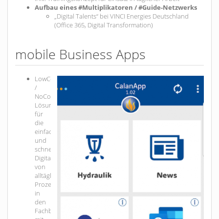
Aufbau eines #Multiplikatoren / #Guide-Netzwerks
„Digital Talents“ bei VINCI Energies Deutschland
(Office 365, Digital Transformation)
mobile Business Apps
LowCode
/
NoCode-
Lösungen
für
die
einfache
und
schnelle
Digitalisierung
von
alltäglichen
Prozessen
in
den
Fachbereichen