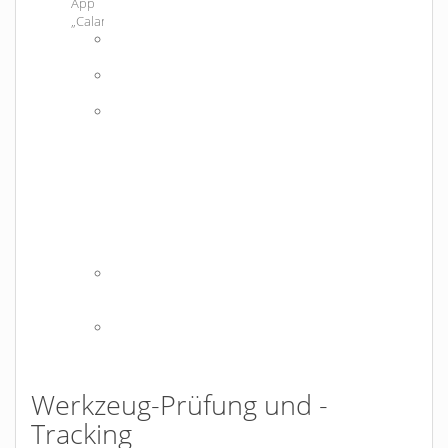
App
„CalanApp“
aktuelle
News
hydraulische
Berechnungen
App-
Starter
u.a.
für
Office365
und
weitere
Enterprise
Apps
Android:
https://play.google.com/store/apps/details?
id=com.calantools.calanapp&hl=de
iOS:
https://apps.apple.com/de/app/calanapp/id138978636
Werkzeug-Prüfung und -
Tracking