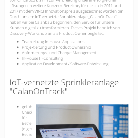
Lösungen in weitere Konzern-Bereiche, für die ich in 2011 und
2017 mit dem VINCI Innovationspreis ausgezeichnet worden bin.
Durch unsere IoT-vernetzte Sprinkleranlage „CalanOnTrack“
haben wir bei Calanbau begonnen, den Service für unsere
Kunden digital zu transformieren. Dieses Projekt habe ich von
Discovery-Workshop an als Product Owner begleitet.
Teamleitung In-House Applications
Projektleitung und Product Ownership
Anforderungs- und Change-Management
In-House IT-Consulting
Application Development / Software-Entwicklung
IoT-vernetzte Sprinkleranlage
"CalanOnTrack"
geführte
Checklisten
für
Betreiberpflichten
(digitales
Betriebsbuch)